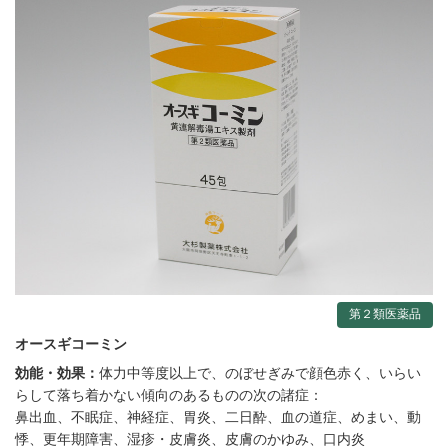
第２類医薬品
オースギコーミン
効能・効果：
体力中等度以上で、のぼせぎみで顔色赤く、いらい
らして落ち着かない傾向のあるものの次の諸症：
鼻出血、不眠症、神経症、胃炎、二日酔、血の道症、めまい、動
悸、更年期障害、湿疹・皮膚炎、皮膚のかゆみ、口内炎