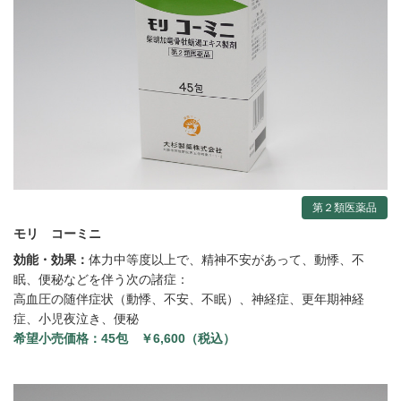
第２類医薬品
モリ コーミニ
効能・効果：
体力中等度以上で、精神不安があって、動悸、不
眠、便秘などを伴う次の諸症：
高血圧の随伴症状（動悸、不安、不眠）、神経症、更年期神経
症、小児夜泣き、便秘
希望小売価格：
45包 ￥6,600（税込）