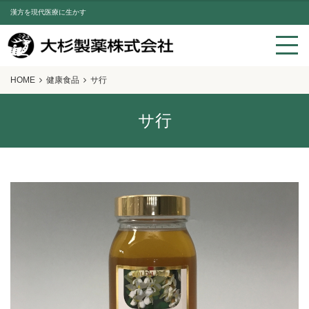
漢方を現代医療に生かす
HOME
健康食品
サ行
サ行