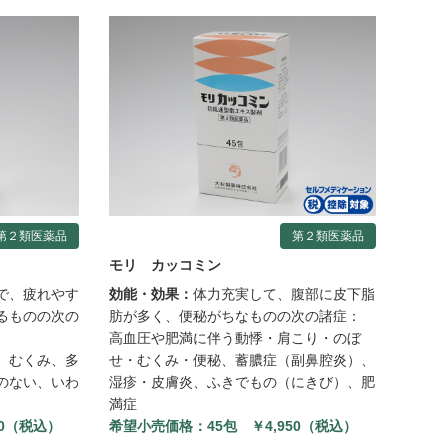
第２類医薬品
第２類医薬品
モリ カッコミン
で、疲れやす
効能・効果：
体力充実して、腹部に皮下脂
るものの次の
肪が多く、便秘がちなものの次の諸症：
高血圧や肥満に伴う動悸・肩こり・のぼ
、むくみ、多
せ・むくみ・便秘、蓄膿症（副鼻腔炎）、
のない、いわ
湿疹・皮膚炎、ふきでもの（にきび）、肥
満症
00（税込）
希望小売価格：
45包 ￥4,950（税込）