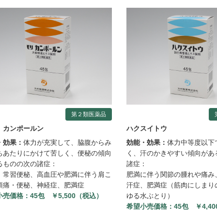
第２類医薬品
 カンポールン
ハクスイトウ
・効果：
体力が充実して、脇腹からみ
効能・効果：
体力中等度以下
ちあたりにかけて苦しく、便秘の傾向
く、汗のかきやすい傾向があ
るものの次の諸症：
諸症：
、常習便秘、高血圧や肥満に伴う肩こ
肥満に伴う関節の腫れや痛み
頭痛・便秘、神経症、肥満症
汗症、肥満症（筋肉にしまり
小売価格：
45包 ￥5,500（税込）
ゆる水ぶとり）
希望小売価格：
45包 ￥4,4