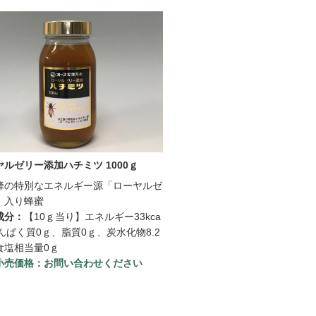
ヤルゼリー添加ハチミツ 1000ｇ
蜂の特別なエネルギー源「ローヤルゼ
」入り蜂蜜
成分：
【10ｇ当り】エネルギー33kca
んぱく質0ｇ、脂質0ｇ、炭水化物8.2
食塩相当量0ｇ
小売価格：
お問い合わせください