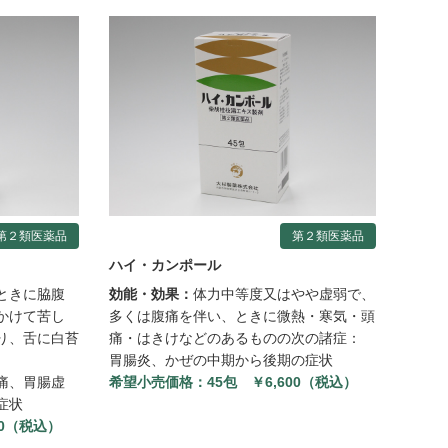
第２類医薬品
第２類医薬品
ハイ・カンポール
ときに脇腹
効能・効果：
体力中等度又はやや虚弱で、
かけて苦し
多くは腹痛を伴い、ときに微熱・寒気・頭
り、舌に白苔
痛・はきけなどのあるものの次の諸症：
胃腸炎、かぜの中期から後期の症状
痛、胃腸虚
希望小売価格：
45包 ￥6,600（税込）
症状
00（税込）