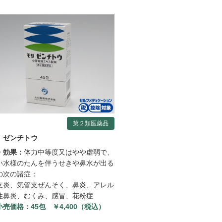
第２類医薬品
 ゼンチトウ
・効果：
体力中等度又はやや虚弱で、
い水様のたんを伴うせきや鼻水が出る
の次の諸症：
支炎、気管支ぜんそく、鼻炎、アレル
性鼻炎、むくみ、感冒、花粉症
小売価格：
45包 ￥4,400（税込）