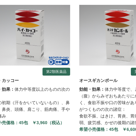
第2類医薬品
・カッコー
オースギカンポール
・効果：
体力中等度以上のものの次の
効能・効果：
体力中等度で、
：
（腹）からみぞおちあたりに
の初期（汗をかいていないもの）、鼻
く、食欲不振や口の苦味があ
、鼻炎、頭痛、肩こり、筋肉痛、手や
がつくものの次の諸症：
痛み
食欲不振、はきけ、胃炎、胃
小売価格：
45包 ￥3,960（税込）
弱、疲労感、かぜの後期の諸
希望小売価格：
45包 ￥6,6