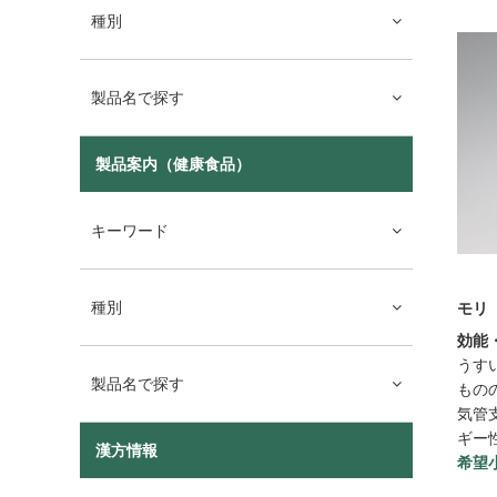
種別
製品名で探す
製品案内（健康食品）
キーワード
種別
モリ
効能
うす
製品名で探す
もの
気管
ギー
漢方情報
希望