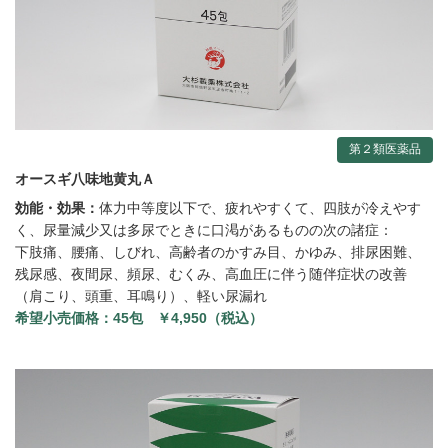
第２類医薬品
オースギ八味地黄丸Ａ
効能・効果：
体力中等度以下で、疲れやすくて、四肢が冷えやす
く、尿量減少又は多尿でときに口渇があるものの次の諸症：
下肢痛、腰痛、しびれ、高齢者のかすみ目、かゆみ、排尿困難、
残尿感、夜間尿、頻尿、むくみ、高血圧に伴う随伴症状の改善
（肩こり、頭重、耳鳴り）、軽い尿漏れ
希望小売価格：
45包 ￥4,950（税込）