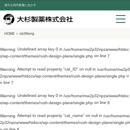
漢方を現代医療に生かす
HOME
otc99eng
: Undefined array key 0 in
Warning
/usr/home/mw2p32npza/www/htdoc
on line
s/wp-content/themes/rush-design-plane/single.php
7
: Attempt to read property "cat_ID" on null in
Warning
/usr/home/mw2p3
o
2npza/www/htdocs/wp-content/themes/rush-design-plane/single.php
n line
7
: Undefined array key 0 in
Warning
/usr/home/mw2p32npza/www/htdoc
on line
s/wp-content/themes/rush-design-plane/single.php
8
: Attempt to read property "cat_name" on null in
Warning
/usr/home/mw
2p32npza/www/htdocs/wp-content/themes/rush-design-plane/single.ph
on line
p
8