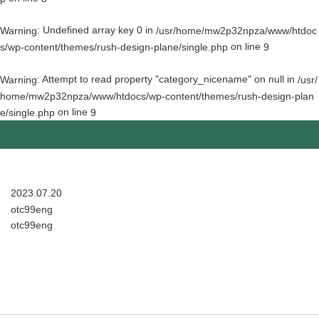
: Undefined array key 0 in
Warning
/usr/home/mw2p32npza/www/htdoc
on line
s/wp-content/themes/rush-design-plane/single.php
9
: Attempt to read property "category_nicename" on null in
Warning
/usr/
home/mw2p32npza/www/htdocs/wp-content/themes/rush-design-plan
on line
e/single.php
9
2023.07.20
otc99eng
otc99eng