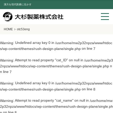
漢方を現代医療に生かす
HOME
otc53eng
: Undefined array key 0 in
Warning
/usr/home/mw2p32npza/www/htdoc
on line
s/wp-content/themes/rush-design-plane/single.php
7
: Attempt to read property "cat_ID" on null in
Warning
/usr/home/mw2p3
o
2npza/www/htdocs/wp-content/themes/rush-design-plane/single.php
n line
7
: Undefined array key 0 in
Warning
/usr/home/mw2p32npza/www/htdoc
on line
s/wp-content/themes/rush-design-plane/single.php
8
: Attempt to read property "cat_name" on null in
Warning
/usr/home/mw
2p32npza/www/htdocs/wp-content/themes/rush-design-plane/single.ph
on line
p
8