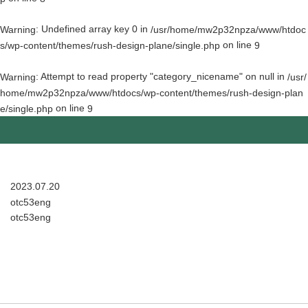
: Undefined array key 0 in
Warning
/usr/home/mw2p32npza/www/htdoc
on line
s/wp-content/themes/rush-design-plane/single.php
9
: Attempt to read property "category_nicename" on null in
Warning
/usr/
home/mw2p32npza/www/htdocs/wp-content/themes/rush-design-plan
on line
e/single.php
9
2023.07.20
otc53eng
otc53eng