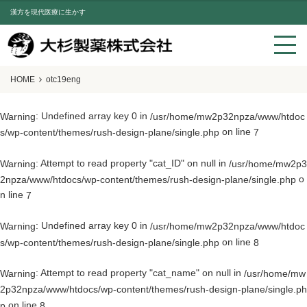
漢方を現代医療に生かす
HOME
otc19eng
: Undefined array key 0 in
Warning
/usr/home/mw2p32npza/www/htdoc
on line
s/wp-content/themes/rush-design-plane/single.php
7
: Attempt to read property "cat_ID" on null in
Warning
/usr/home/mw2p3
o
2npza/www/htdocs/wp-content/themes/rush-design-plane/single.php
n line
7
: Undefined array key 0 in
Warning
/usr/home/mw2p32npza/www/htdoc
on line
s/wp-content/themes/rush-design-plane/single.php
8
: Attempt to read property "cat_name" on null in
Warning
/usr/home/mw
2p32npza/www/htdocs/wp-content/themes/rush-design-plane/single.ph
on line
p
8