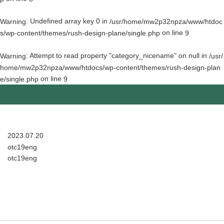
: Undefined array key 0 in
Warning
/usr/home/mw2p32npza/www/htdoc
on line
s/wp-content/themes/rush-design-plane/single.php
9
: Attempt to read property "category_nicename" on null in
Warning
/usr/
home/mw2p32npza/www/htdocs/wp-content/themes/rush-design-plan
on line
e/single.php
9
2023.07.20
otc19eng
otc19eng