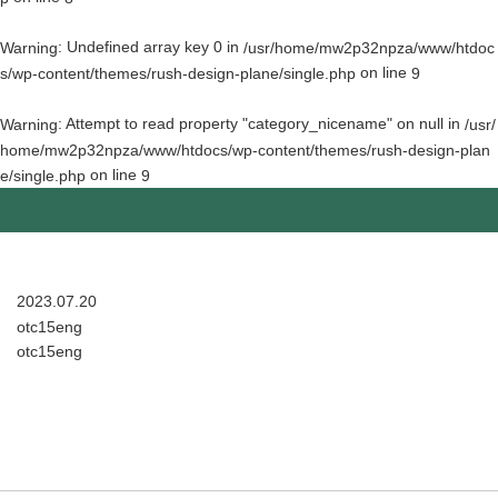
: Undefined array key 0 in
Warning
/usr/home/mw2p32npza/www/htdoc
on line
s/wp-content/themes/rush-design-plane/single.php
9
: Attempt to read property "category_nicename" on null in
Warning
/usr/
home/mw2p32npza/www/htdocs/wp-content/themes/rush-design-plan
on line
e/single.php
9
2023.07.20
otc15eng
otc15eng