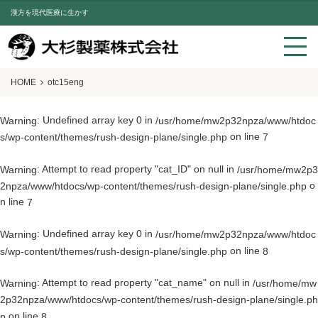
漢方を現代医療に生かす
HOME
otc15eng
: Undefined array key 0 in
Warning
/usr/home/mw2p32npza/www/htdoc
on line
s/wp-content/themes/rush-design-plane/single.php
7
: Attempt to read property "cat_ID" on null in
Warning
/usr/home/mw2p3
o
2npza/www/htdocs/wp-content/themes/rush-design-plane/single.php
n line
7
: Undefined array key 0 in
Warning
/usr/home/mw2p32npza/www/htdoc
on line
s/wp-content/themes/rush-design-plane/single.php
8
: Attempt to read property "cat_name" on null in
Warning
/usr/home/mw
2p32npza/www/htdocs/wp-content/themes/rush-design-plane/single.ph
on line
p
8