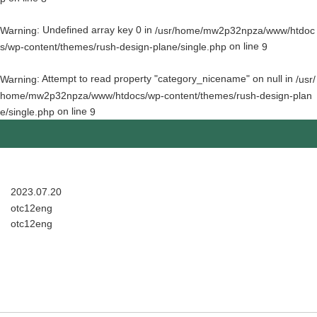
: Undefined array key 0 in
Warning
/usr/home/mw2p32npza/www/htdoc
on line
s/wp-content/themes/rush-design-plane/single.php
9
: Attempt to read property "category_nicename" on null in
Warning
/usr/
home/mw2p32npza/www/htdocs/wp-content/themes/rush-design-plan
on line
e/single.php
9
2023.07.20
otc12eng
otc12eng