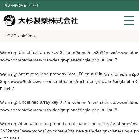
漢方を現代医療に生かす
HOME
otc12eng
: Undefined array key 0 in
Warning
/usr/home/mw2p32npza/www/htdoc
on line
s/wp-content/themes/rush-design-plane/single.php
7
: Attempt to read property "cat_ID" on null in
Warning
/usr/home/mw2p3
o
2npza/www/htdocs/wp-content/themes/rush-design-plane/single.php
n line
7
: Undefined array key 0 in
Warning
/usr/home/mw2p32npza/www/htdoc
on line
s/wp-content/themes/rush-design-plane/single.php
8
: Attempt to read property "cat_name" on null in
Warning
/usr/home/mw
2p32npza/www/htdocs/wp-content/themes/rush-design-plane/single.ph
on line
p
8