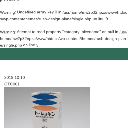
: Undefined array key 0 in
Warning
/usr/home/mw2p32npza/www/htdoc
on line
s/wp-content/themes/rush-design-plane/single.php
9
: Attempt to read property "category_nicename" on null in
Warning
/usr/
home/mw2p32npza/www/htdocs/wp-content/themes/rush-design-plan
on line
e/single.php
9
2019.10.10
OTC061