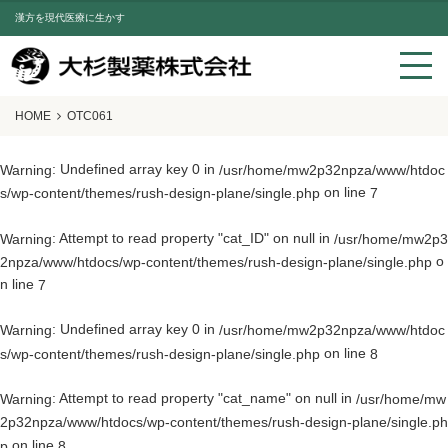
漢方を現代医療に生かす
HOME
OTC061
: Undefined array key 0 in
Warning
/usr/home/mw2p32npza/www/htdoc
on line
s/wp-content/themes/rush-design-plane/single.php
7
: Attempt to read property "cat_ID" on null in
Warning
/usr/home/mw2p3
o
2npza/www/htdocs/wp-content/themes/rush-design-plane/single.php
n line
7
: Undefined array key 0 in
Warning
/usr/home/mw2p32npza/www/htdoc
on line
s/wp-content/themes/rush-design-plane/single.php
8
: Attempt to read property "cat_name" on null in
Warning
/usr/home/mw
2p32npza/www/htdocs/wp-content/themes/rush-design-plane/single.ph
on line
p
8