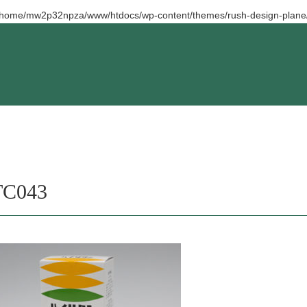
/home/mw2p32npza/www/htdocs/wp-content/themes/rush-design-plane/
C043