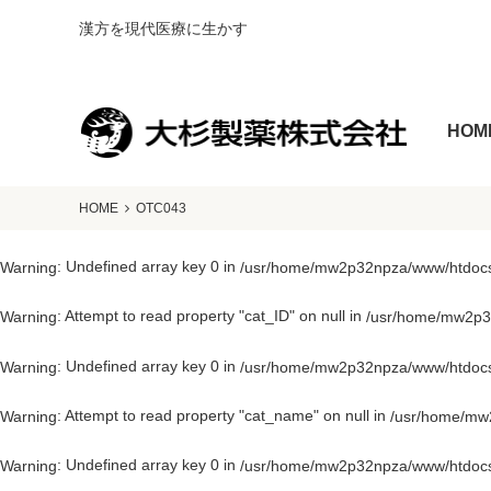
漢方を現代医療に生かす
HOM
HOME
OTC043
: Undefined array key 0 in
Warning
/usr/home/mw2p32npza/www/htdocs/
: Attempt to read property "cat_ID" on null in
Warning
/usr/home/mw2p32
: Undefined array key 0 in
Warning
/usr/home/mw2p32npza/www/htdocs/
: Attempt to read property "cat_name" on null in
Warning
/usr/home/mw2
: Undefined array key 0 in
Warning
/usr/home/mw2p32npza/www/htdocs/