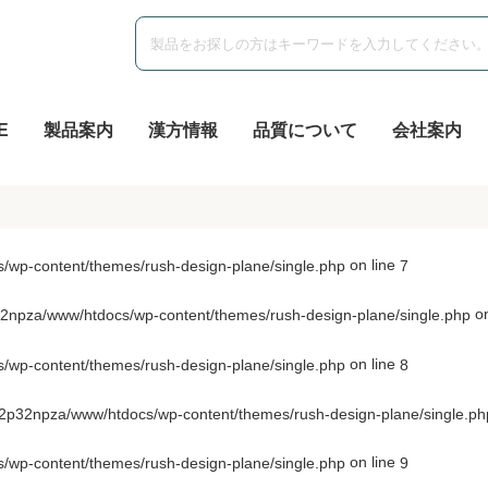
E
製品案内
漢方情報
品質について
会社案内
on line
wp-content/themes/rush-design-plane/single.php
7
on
npza/www/htdocs/wp-content/themes/rush-design-plane/single.php
on line
wp-content/themes/rush-design-plane/single.php
8
p32npza/www/htdocs/wp-content/themes/rush-design-plane/single.ph
on line
wp-content/themes/rush-design-plane/single.php
9