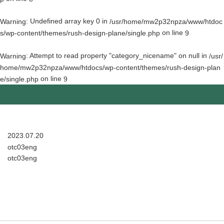
: Undefined array key 0 in
Warning
/usr/home/mw2p32npza/www/htdoc
on line
s/wp-content/themes/rush-design-plane/single.php
9
: Attempt to read property "category_nicename" on null in
Warning
/usr/
home/mw2p32npza/www/htdocs/wp-content/themes/rush-design-plan
on line
e/single.php
9
2023.07.20
otc03eng
otc03eng