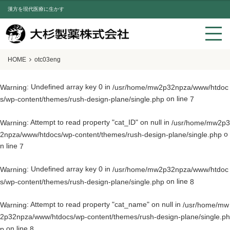
漢方を現代医療に生かす
HOME
otc03eng
: Undefined array key 0 in
Warning
/usr/home/mw2p32npza/www/htdoc
on line
s/wp-content/themes/rush-design-plane/single.php
7
: Attempt to read property "cat_ID" on null in
Warning
/usr/home/mw2p3
o
2npza/www/htdocs/wp-content/themes/rush-design-plane/single.php
n line
7
: Undefined array key 0 in
Warning
/usr/home/mw2p32npza/www/htdoc
on line
s/wp-content/themes/rush-design-plane/single.php
8
: Attempt to read property "cat_name" on null in
Warning
/usr/home/mw
2p32npza/www/htdocs/wp-content/themes/rush-design-plane/single.ph
on line
p
8