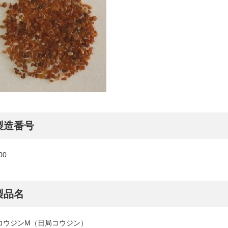
製造番号
00
製品名
コウジンM（日局コウジン）