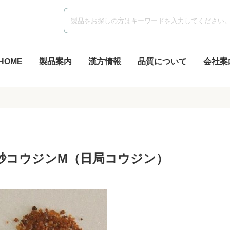
HOME
製品案内
漢方情報
品質について
会社案
砂コウジンM（日局コウジン）