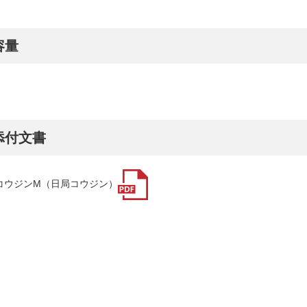
容量
ｇ
添付文書
コウジンM（日局コウジン）