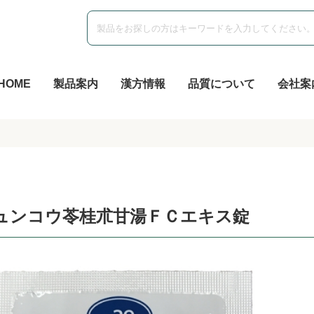
HOME
製品案内
漢方情報
品質について
会社案
ュンコウ苓桂朮甘湯ＦＣエキス錠