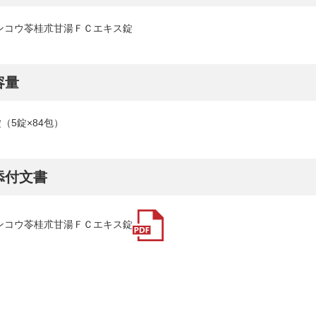
ンコウ苓桂朮甘湯ＦＣエキス錠
容量
錠（5錠×84包）
添付文書
ンコウ苓桂朮甘湯ＦＣエキス錠