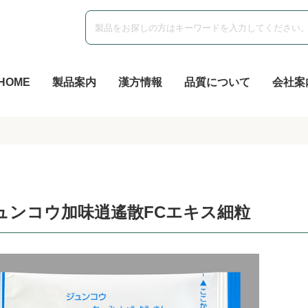
HOME
製品案内
漢方情報
品質について
会社案
ュンコウ加味逍遙散FCエキス細粒