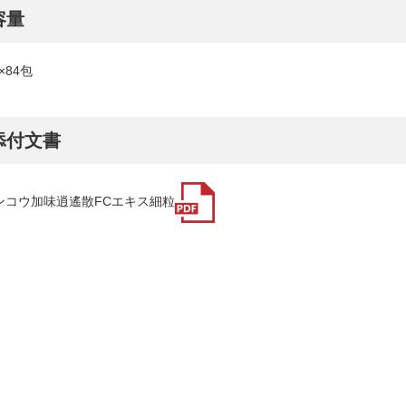
容量
×84包
添付文書
ンコウ加味逍遙散FCエキス細粒