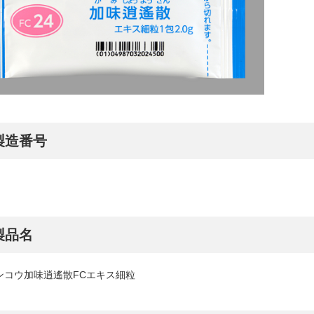
製造番号
製品名
ンコウ加味逍遙散FCエキス細粒