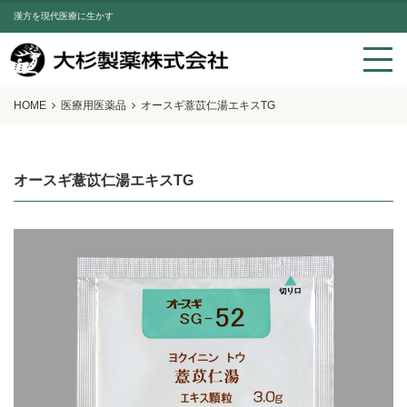
漢方を現代医療に生かす
HOME
医療用医薬品
オースギ薏苡仁湯エキスTG
オースギ薏苡仁湯エキスTG