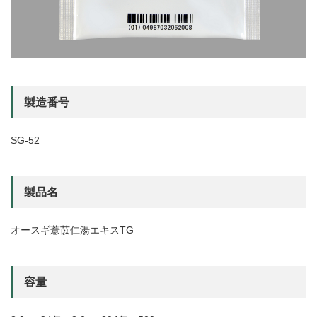
製造番号
SG-52
製品名
オースギ薏苡仁湯エキスTG
容量