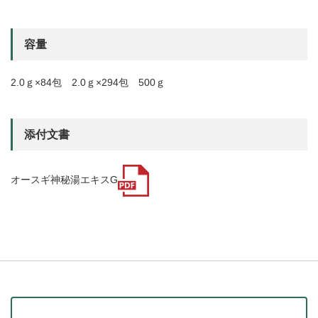
容量
2.0ｇ×84包 2.0ｇ×294包 500ｇ
添付文書
オースギ神秘湯エキスG