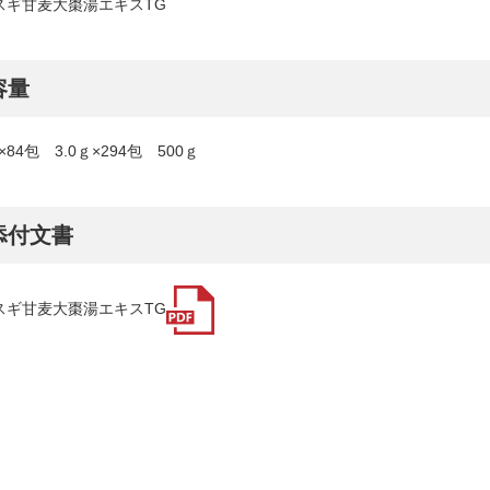
スギ甘麦大棗湯エキスTG
容量
ｇ×84包 3.0ｇ×294包 500ｇ
添付文書
スギ甘麦大棗湯エキスTG