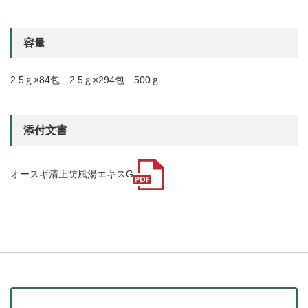
容量
2.5ｇ×84包 2.5ｇ×294包 500ｇ
添付文書
オースギ清上防風湯エキスG