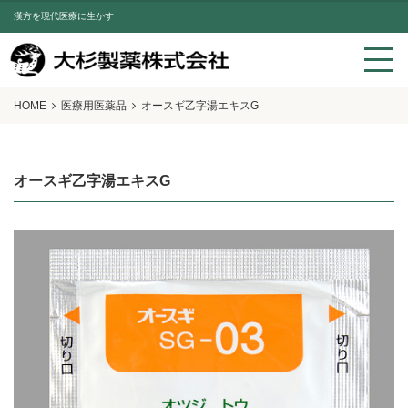
漢方を現代医療に生かす
HOME
医療用医薬品
オースギ乙字湯エキスG
オースギ乙字湯エキスG