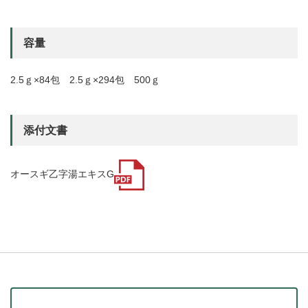
容量
2.5ｇ×84包 2.5ｇ×294包 500ｇ
添付文書
オースギ乙字湯エキスG