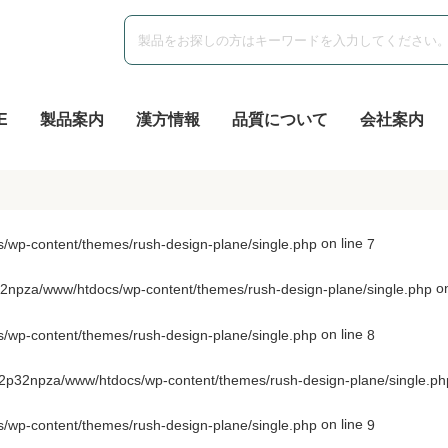
E
製品案内
漢方情報
品質について
会社案内
on line
wp-content/themes/rush-design-plane/single.php
7
on
npza/www/htdocs/wp-content/themes/rush-design-plane/single.php
on line
wp-content/themes/rush-design-plane/single.php
8
p32npza/www/htdocs/wp-content/themes/rush-design-plane/single.ph
on line
wp-content/themes/rush-design-plane/single.php
9