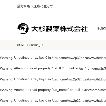
漢方を現代医療に生かす
HOM
HOME
Saffron_16
: Undefined array key 0 in
Warning
/usr/home/mw2p32npza/www/htdocs/
: Attempt to read property "cat_ID" on null in
Warning
/usr/home/mw2p32
: Undefined array key 0 in
Warning
/usr/home/mw2p32npza/www/htdocs/
: Attempt to read property "cat_name" on null in
Warning
/usr/home/mw2
: Undefined array key 0 in
Warning
/usr/home/mw2p32npza/www/htdocs/