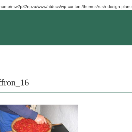
/home/mw2p32npza/www/htdocs/wp-content/themes/rush-design-plane/
ffron_16