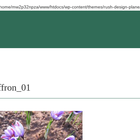
/home/mw2p32npza/www/htdocs/wp-content/themes/rush-design-plane/
ffron_01