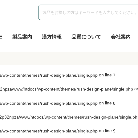
E
製品案内
漢方情報
品質について
会社案内
on line
wp-content/themes/rush-design-plane/single.php
7
on
npza/www/htdocs/wp-content/themes/rush-design-plane/single.php
on line
wp-content/themes/rush-design-plane/single.php
8
p32npza/www/htdocs/wp-content/themes/rush-design-plane/single.ph
on line
wp-content/themes/rush-design-plane/single.php
9