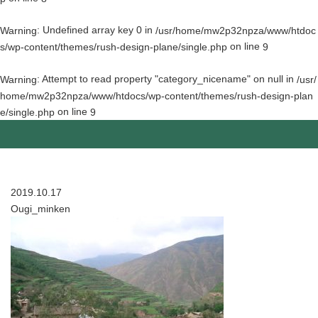
: Undefined array key 0 in
Warning
/usr/home/mw2p32npza/www/htdoc
on line
s/wp-content/themes/rush-design-plane/single.php
9
: Attempt to read property "category_nicename" on null in
Warning
/usr/
home/mw2p32npza/www/htdocs/wp-content/themes/rush-design-plan
on line
e/single.php
9
2019.10.17
Ougi_minken