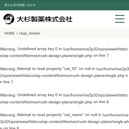
漢方を現代医療に生かす
HOME
Ougi_minken
: Undefined array key 0 in
Warning
/usr/home/mw2p32npza/www/htdoc
on line
s/wp-content/themes/rush-design-plane/single.php
7
: Attempt to read property "cat_ID" on null in
Warning
/usr/home/mw2p3
o
2npza/www/htdocs/wp-content/themes/rush-design-plane/single.php
n line
7
: Undefined array key 0 in
Warning
/usr/home/mw2p32npza/www/htdoc
on line
s/wp-content/themes/rush-design-plane/single.php
8
: Attempt to read property "cat_name" on null in
Warning
/usr/home/mw
2p32npza/www/htdocs/wp-content/themes/rush-design-plane/single.ph
on line
p
8