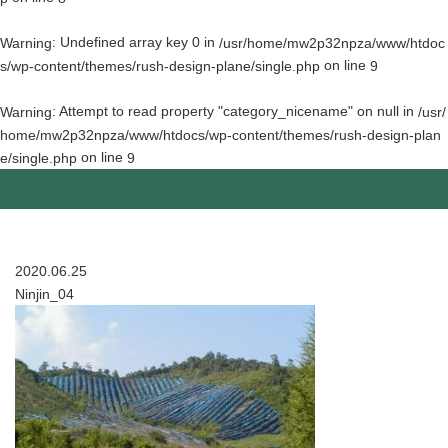
: Undefined array key 0 in
Warning
/usr/home/mw2p32npza/www/htdoc
on line
s/wp-content/themes/rush-design-plane/single.php
9
: Attempt to read property "category_nicename" on null in
Warning
/usr/
home/mw2p32npza/www/htdocs/wp-content/themes/rush-design-plan
on line
e/single.php
9
2020.06.25
Ninjin_04