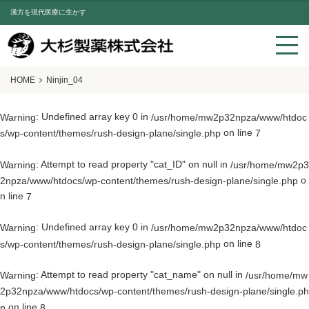
漢方を現代医療に生かす
HOME
Ninjin_04
: Undefined array key 0 in
Warning
/usr/home/mw2p32npza/www/htdoc
on line
s/wp-content/themes/rush-design-plane/single.php
7
: Attempt to read property "cat_ID" on null in
Warning
/usr/home/mw2p3
o
2npza/www/htdocs/wp-content/themes/rush-design-plane/single.php
n line
7
: Undefined array key 0 in
Warning
/usr/home/mw2p32npza/www/htdoc
on line
s/wp-content/themes/rush-design-plane/single.php
8
: Attempt to read property "cat_name" on null in
Warning
/usr/home/mw
2p32npza/www/htdocs/wp-content/themes/rush-design-plane/single.ph
on line
p
8