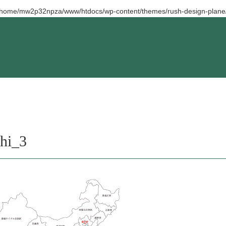
/home/mw2p32npza/www/htdocs/wp-content/themes/rush-design-plane/
ihi_3