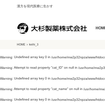
漢方を現代医療に生かす
HOM
HOME
keihi_3
: Undefined array key 0 in
Warning
/usr/home/mw2p32npza/www/htdocs/
: Attempt to read property "cat_ID" on null in
Warning
/usr/home/mw2p32
: Undefined array key 0 in
Warning
/usr/home/mw2p32npza/www/htdocs/
: Attempt to read property "cat_name" on null in
Warning
/usr/home/mw2
: Undefined array key 0 in
Warning
/usr/home/mw2p32npza/www/htdocs/