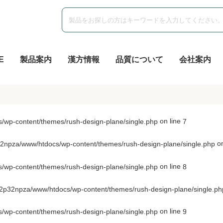
E
製品案内
漢方情報
品質について
会社案内
on line
wp-content/themes/rush-design-plane/single.php
7
on
npza/www/htdocs/wp-content/themes/rush-design-plane/single.php
on line
wp-content/themes/rush-design-plane/single.php
8
p32npza/www/htdocs/wp-content/themes/rush-design-plane/single.ph
on line
wp-content/themes/rush-design-plane/single.php
9