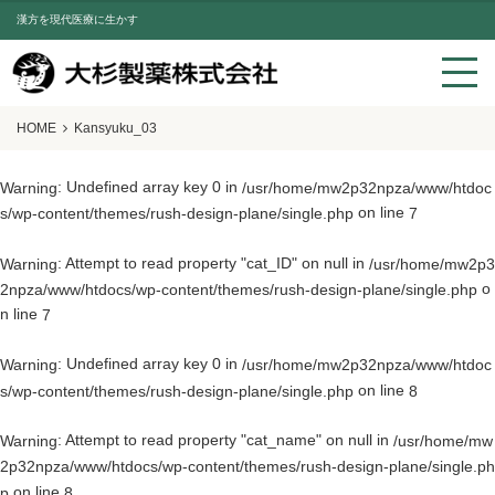
漢方を現代医療に生かす
HOME
Kansyuku_03
: Undefined array key 0 in
Warning
/usr/home/mw2p32npza/www/htdoc
on line
s/wp-content/themes/rush-design-plane/single.php
7
: Attempt to read property "cat_ID" on null in
Warning
/usr/home/mw2p3
o
2npza/www/htdocs/wp-content/themes/rush-design-plane/single.php
n line
7
: Undefined array key 0 in
Warning
/usr/home/mw2p32npza/www/htdoc
on line
s/wp-content/themes/rush-design-plane/single.php
8
: Attempt to read property "cat_name" on null in
Warning
/usr/home/mw
2p32npza/www/htdocs/wp-content/themes/rush-design-plane/single.ph
on line
p
8