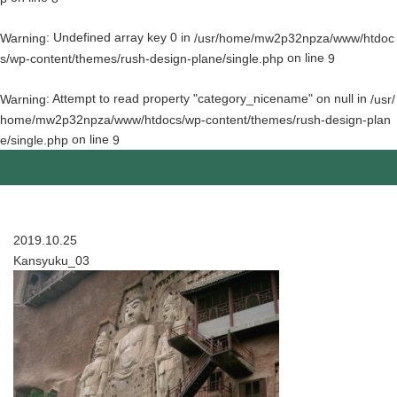
: Undefined array key 0 in
Warning
/usr/home/mw2p32npza/www/htdoc
on line
s/wp-content/themes/rush-design-plane/single.php
9
: Attempt to read property "category_nicename" on null in
Warning
/usr/
home/mw2p32npza/www/htdocs/wp-content/themes/rush-design-plan
on line
e/single.php
9
2019.10.25
Kansyuku_03