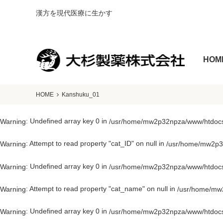
漢方を現代医療に生かす
HOM
HOME
Kanshuku_01
: Undefined array key 0 in
Warning
/usr/home/mw2p32npza/www/htdocs/
: Attempt to read property "cat_ID" on null in
Warning
/usr/home/mw2p32
: Undefined array key 0 in
Warning
/usr/home/mw2p32npza/www/htdocs/
: Attempt to read property "cat_name" on null in
Warning
/usr/home/mw2
: Undefined array key 0 in
Warning
/usr/home/mw2p32npza/www/htdocs/