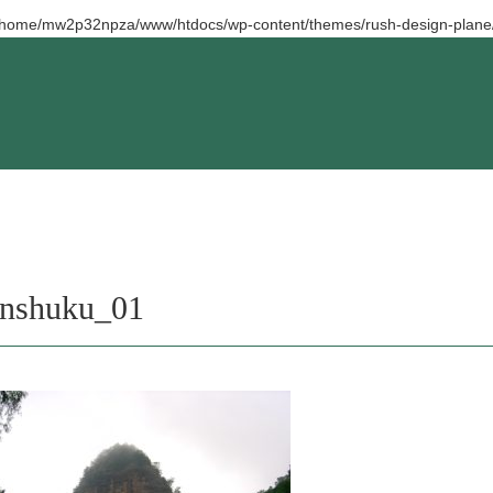
/home/mw2p32npza/www/htdocs/wp-content/themes/rush-design-plane/
nshuku_01