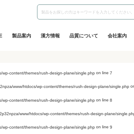
E
製品案内
漢方情報
品質について
会社案内
on line
wp-content/themes/rush-design-plane/single.php
7
on
npza/www/htdocs/wp-content/themes/rush-design-plane/single.php
on line
wp-content/themes/rush-design-plane/single.php
8
p32npza/www/htdocs/wp-content/themes/rush-design-plane/single.ph
on line
wp-content/themes/rush-design-plane/single.php
9