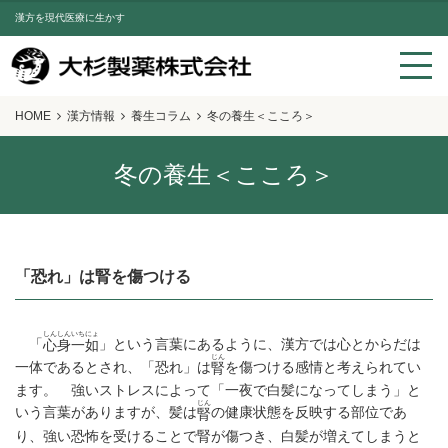
漢方を現代医療に生かす
HOME
漢方情報
養生コラム
冬の養生＜こころ＞
冬の養生＜こころ＞
「恐れ」は腎を傷つける
しんしんいちにょ
「
」という言葉にあるように、漢方では心とからだは
心身一如
じん
一体であるとされ、「恐れ」は
を傷つける感情と考えられてい
腎
ます。 強いストレスによって「一夜で白髪になってしまう」と
じん
いう言葉がありますが、髪は
の健康状態を反映する部位であ
腎
り、強い恐怖を受けることで腎が傷つき、白髪が増えてしまうと