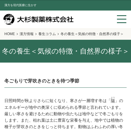
漢方を現代医療に生かす
HOME
漢方情報
養生コラム
冬の養生＜気候の特徴・自然界の様子＞
冬の養生＜気候の特徴・自然界の様子＞
冬ごもりで芽吹きのときを待つ季節
よう
日照時間が秋よりさらに短くなり、寒さが一層増す冬は「
」の
陽
エネルギーが地中の奥深くに収められる季節と言われています。
厳しい寒さを避けるために動物や虫たちは地中などで冬ごもりを
します。また、枯れ葉は土に豊富な栄養を与え、地中では植物の
種子が芽吹きのときをじっと待ちます。動物はふわふわの厚い冬