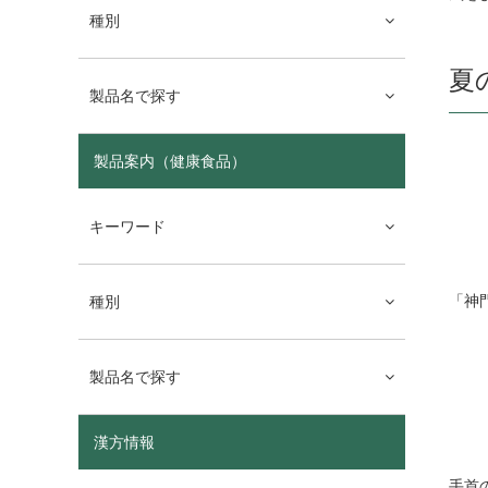
種別
夏
製品名で探す
製品案内（健康食品）
キーワード
「神
種別
製品名で探す
漢方情報
手首