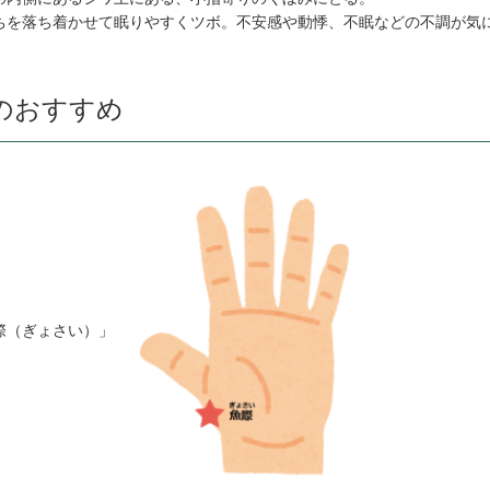
ちを落ち着かせて眠りやすくツボ。不安感や動悸、不眠などの不調が気
のおすすめ
際（ぎょさい）」