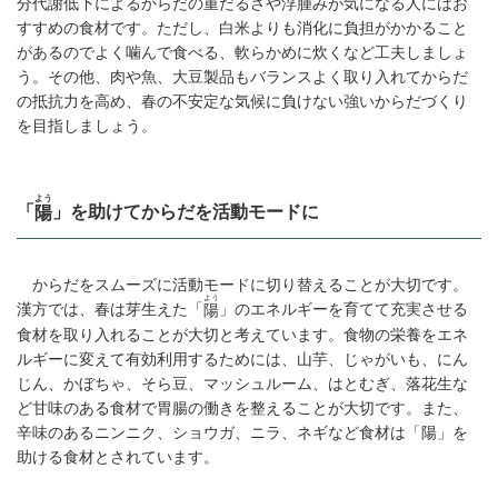
分代謝低下によるからだの重だるさや浮腫みが気になる人にはお
すすめの食材です。ただし、白米よりも消化に負担がかかること
があるのでよく噛んで食べる、軟らかめに炊くなど工夫しましょ
う。その他、肉や魚、大豆製品もバランスよく取り入れてからだ
の抵抗力を高め、春の不安定な気候に負けない強いからだづくり
を目指しましょう。
よう
「
」を助けてからだを活動モードに
陽
からだをスムーズに活動モードに切り替えることが大切です。
よう
漢方では、春は芽生えた「
」のエネルギーを育てて充実させる
陽
食材を取り入れることが大切と考えています。食物の栄養をエネ
ルギーに変えて有効利用するためには、山芋、じゃがいも、にん
じん、かぼちゃ、そら豆、マッシュルーム、はとむぎ、落花生な
ど甘味のある食材で胃腸の働きを整えることが大切です。また、
辛味のあるニンニク、ショウガ、ニラ、ネギなど食材は「陽」を
助ける食材とされています。