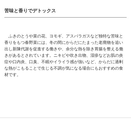
苦味と香りでデトックス
ふきのとうや菜の花、ヨモギ、アスパラガスなど独特な苦味と
香りをもつ春野菜には、冬の間にからだにたまった老廃物を追い
出し新陳代謝を促進する働きや、余分な熱を除き胃腸を整える働
きがあるとされています。ニキビや吹き出物、湿疹などお肌の炎
症や口内炎、口臭、不眠やイライラ感が強いなど、からだに過剰
な熱がこもることで生じる不調が気になる場合にもおすすめの食
材です。