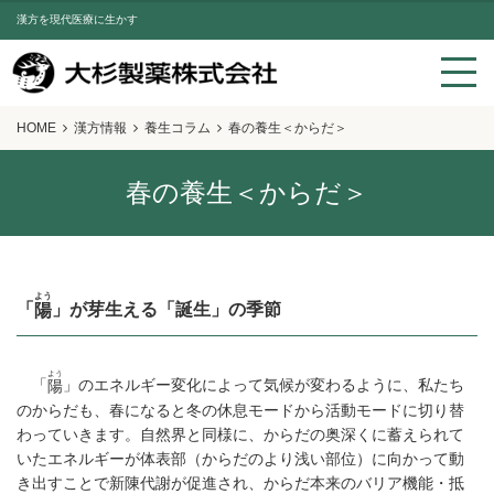
漢方を現代医療に生かす
HOME
漢方情報
養生コラム
春の養生＜からだ＞
春の養生＜からだ＞
よう
「
」が芽生える「誕生」の季節
陽
よう
「
」のエネルギー変化によって気候が変わるように、私たち
陽
のからだも、春になると冬の休息モードから活動モードに切り替
わっていきます。自然界と同様に、からだの奥深くに蓄えられて
いたエネルギーが体表部（からだのより浅い部位）に向かって動
き出すことで新陳代謝が促進され、からだ本来のバリア機能・抵