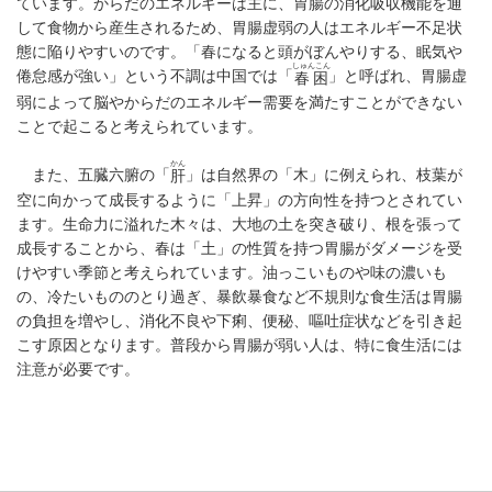
ています。からだのエネルギーは主に、胃腸の消化吸収機能を通
して食物から産生されるため、胃腸虚弱の人はエネルギー不足状
態に陥りやすいのです。「春になると頭がぼんやりする、眠気や
しゅんこん
倦怠感が強い」という不調は中国では「
」と呼ばれ、胃腸虚
春困
弱によって脳やからだのエネルギー需要を満たすことができない
ことで起こると考えられています。
かん
また、五臓六腑の「
」は自然界の「木」に例えられ、枝葉が
肝
空に向かって成長するように「上昇」の方向性を持つとされてい
ます。生命力に溢れた木々は、大地の土を突き破り、根を張って
成長することから、春は「土」の性質を持つ胃腸がダメージを受
けやすい季節と考えられています。油っこいものや味の濃いも
の、冷たいもののとり過ぎ、暴飲暴食など不規則な食生活は胃腸
の負担を増やし、消化不良や下痢、便秘、嘔吐症状などを引き起
こす原因となります。普段から胃腸が弱い人は、特に食生活には
注意が必要です。