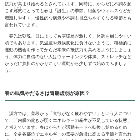
抗力が高まり始めるとされています。同時に、からだに不調を起
じゃき
こす
にとっても春は「誕生」の季節。細菌やウィルスなどが
邪気
増殖しやすく、慢性的な病気や不調も目立ちやすくなる季節とも
言われています。
春先は朝晩、日によっても寒暖差が激しく、体調を崩しやすい
頃でもあります。気温差や気候変化に負けないように、積極的に
運動の機会を作ってからだ本来の抵抗力を高めるようにしましょ
う。体力に自信のない人はウォーキングや体操、ストレッチなど
からだに負担のかかりにくい運動から少しずつ始めてみましょ
う。
春の眠気やだるさは胃腸虚弱が原因？
漢方では、普段から「食欲がなく疲れやすい」という人につい
て、「内臓の働きが弱くエネルギーの産生が不足している状態」
と考えています。春はからだが活動モードへ転換し始めるため
に、全身各部位でエネルギーの需要が急激に高まる季節と言われ