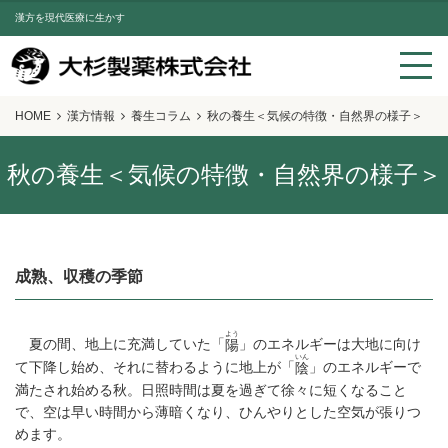
漢方を現代医療に生かす
HOME
漢方情報
養生コラム
秋の養生＜気候の特徴・自然界の様子＞
秋の養生＜気候の特徴・自然界の様子＞
成熟、収穫の季節
よう
夏の間、地上に充満していた「
」のエネルギーは大地に向け
陽
いん
て下降し始め、それに替わるように地上が「
」のエネルギーで
陰
満たされ始める秋。日照時間は夏を過ぎて徐々に短くなること
で、空は早い時間から薄暗くなり、ひんやりとした空気が張りつ
めます。