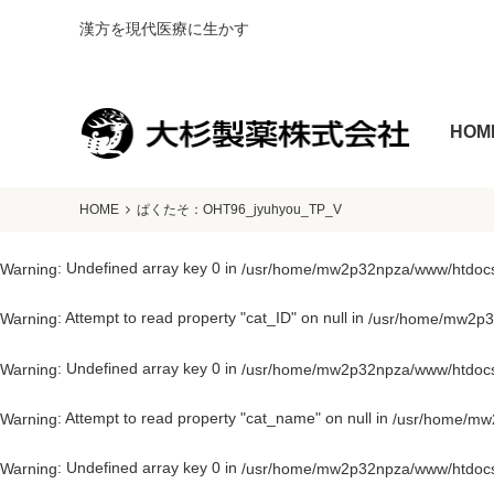
漢方を現代医療に生かす
HOM
HOME
ぱくたそ：OHT96_jyuhyou_TP_V
: Undefined array key 0 in
Warning
/usr/home/mw2p32npza/www/htdocs/
: Attempt to read property "cat_ID" on null in
Warning
/usr/home/mw2p32
: Undefined array key 0 in
Warning
/usr/home/mw2p32npza/www/htdocs/
: Attempt to read property "cat_name" on null in
Warning
/usr/home/mw2
: Undefined array key 0 in
Warning
/usr/home/mw2p32npza/www/htdocs/