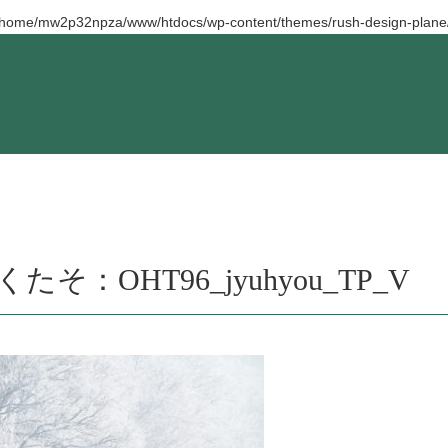
/home/mw2p32npza/www/htdocs/wp-content/themes/rush-design-plane/
くたそ：OHT96_jyuhyou_TP_V