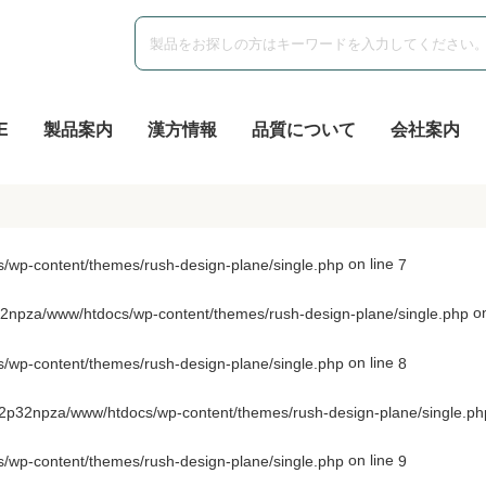
E
製品案内
漢方情報
品質について
会社案内
on line
wp-content/themes/rush-design-plane/single.php
7
on
npza/www/htdocs/wp-content/themes/rush-design-plane/single.php
on line
wp-content/themes/rush-design-plane/single.php
8
p32npza/www/htdocs/wp-content/themes/rush-design-plane/single.ph
on line
wp-content/themes/rush-design-plane/single.php
9