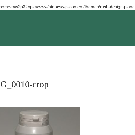
/home/mw2p32npza/www/htdocs/wp-content/themes/rush-design-plane/
G_0010-crop