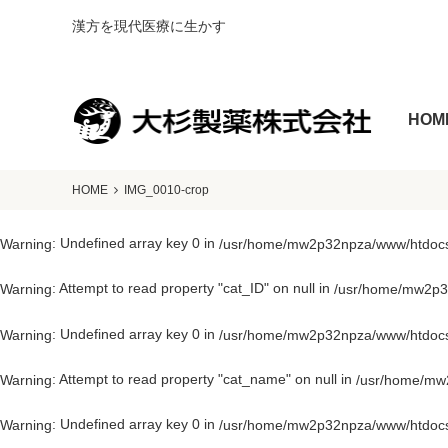
漢方を現代医療に生かす
HOM
HOME
IMG_0010-crop
: Undefined array key 0 in
Warning
/usr/home/mw2p32npza/www/htdocs/
: Attempt to read property "cat_ID" on null in
Warning
/usr/home/mw2p32
: Undefined array key 0 in
Warning
/usr/home/mw2p32npza/www/htdocs/
: Attempt to read property "cat_name" on null in
Warning
/usr/home/mw2
: Undefined array key 0 in
Warning
/usr/home/mw2p32npza/www/htdocs/