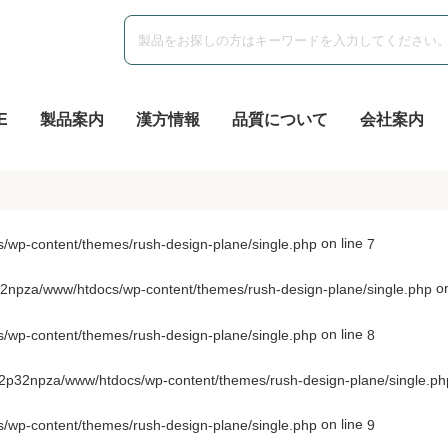
E
製品案内
漢方情報
品質について
会社案内
on line
wp-content/themes/rush-design-plane/single.php
7
on
npza/www/htdocs/wp-content/themes/rush-design-plane/single.php
on line
wp-content/themes/rush-design-plane/single.php
8
p32npza/www/htdocs/wp-content/themes/rush-design-plane/single.ph
on line
wp-content/themes/rush-design-plane/single.php
9