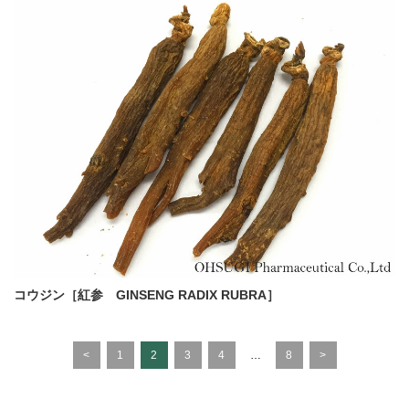
コウジン［紅参 GINSENG RADIX RUBRA］
<
1
2
3
4
…
8
>