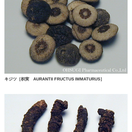
キジツ［枳実 AURANTII FRUCTUS IMMATURUS］