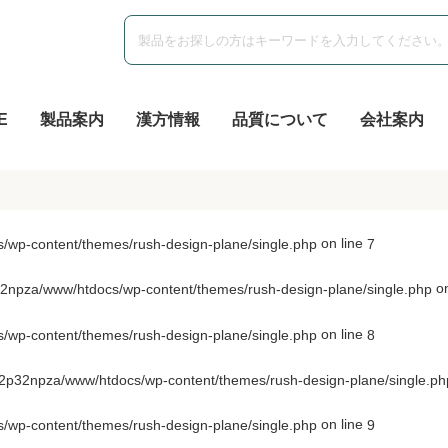
E
製品案内
漢方情報
品質について
会社案内
on line
wp-content/themes/rush-design-plane/single.php
7
on
npza/www/htdocs/wp-content/themes/rush-design-plane/single.php
on line
wp-content/themes/rush-design-plane/single.php
8
p32npza/www/htdocs/wp-content/themes/rush-design-plane/single.ph
on line
wp-content/themes/rush-design-plane/single.php
9