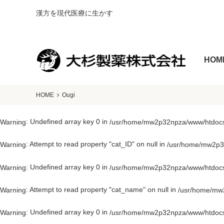
漢方を現代医療に生かす
HOM
HOME
Ougi
: Undefined array key 0 in
Warning
/usr/home/mw2p32npza/www/htdocs/
: Attempt to read property "cat_ID" on null in
Warning
/usr/home/mw2p32
: Undefined array key 0 in
Warning
/usr/home/mw2p32npza/www/htdocs/
: Attempt to read property "cat_name" on null in
Warning
/usr/home/mw2
: Undefined array key 0 in
Warning
/usr/home/mw2p32npza/www/htdocs/