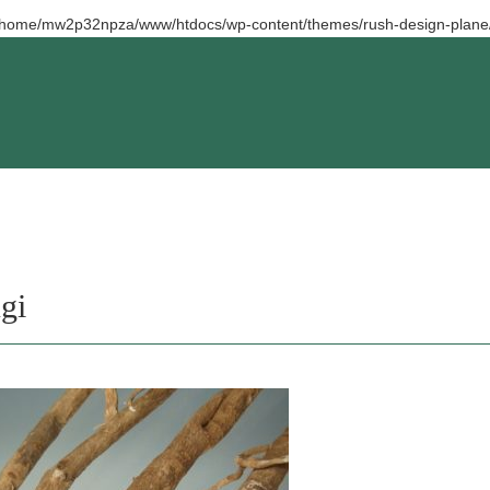
/home/mw2p32npza/www/htdocs/wp-content/themes/rush-design-plane/
gi