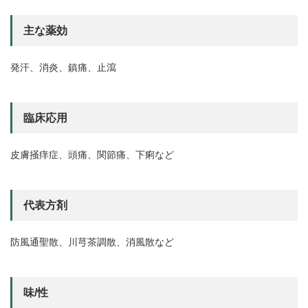
主な薬効
発汗、消炎、鎮痛、止瀉
臨床応用
皮膚掻痒症、頭痛、関節痛、下痢など
代表方剤
防風通聖散、川芎茶調散、消風散など
味/性