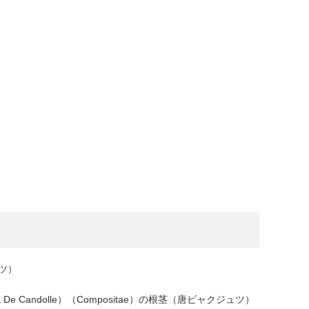
ュツ）
 ovata De Candolle）（Compositae）の根茎（唐ビャクジュツ）