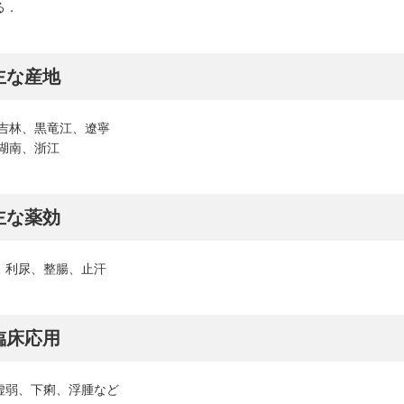
る．
主な産地
：吉林、黒竜江、遼寧
：湖南、浙江
主な薬効
、利尿、整腸、止汗
臨床応用
虚弱、下痢、浮腫など