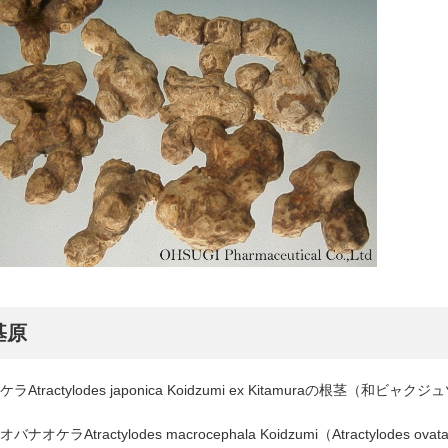
基原
ラAtractylodes japonica Koidzumi ex Kitamuraの根茎（和ビャクジ
バナオケラAtractylodes macrocephala Koidzumi（Atractylodes