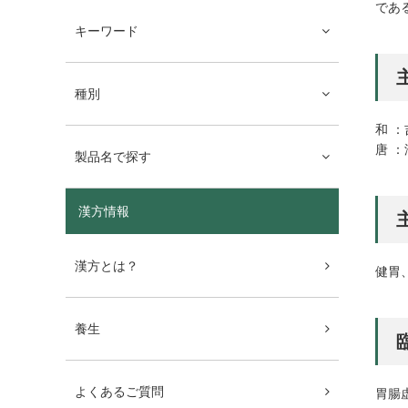
であ
キーワード
種別
和 
唐 
製品名で探す
漢方情報
漢方とは？
健胃
養生
よくあるご質問
胃腸