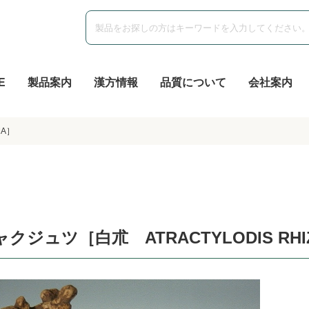
E
製品案内
漢方情報
品質について
会社案内
MA］
ャクジュツ［白朮 ATRACTYLODIS RHI