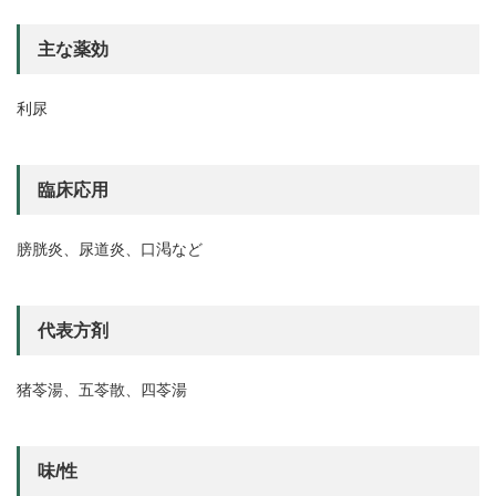
主な薬効
利尿
臨床応用
膀胱炎、尿道炎、口渇など
代表方剤
猪苓湯、五苓散、四苓湯
味/性