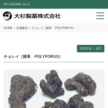
漢方を現代医療に生かす
HOME
生薬案内
チョレイ［猪苓 POLYPORUS］
辛苦甘淡 ／ 温平
チョレイ［猪苓 POLYPORUS］