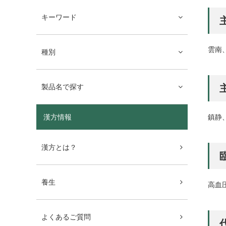
キーワード
雲南
種別
製品名で探す
鎮静
漢方情報
漢方とは？
養生
高血
よくあるご質問