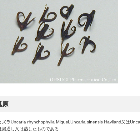
基原
ラUncaria rhynchophylla Miquel,Uncaria sinensis Haviland又は
は湯通し又は蒸したものである．