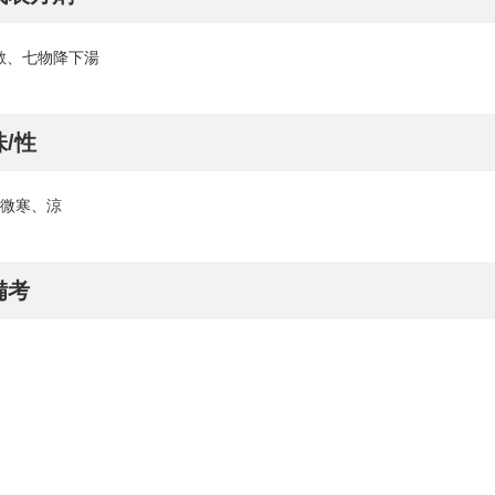
散、七物降下湯
味/性
 微寒、涼
備考