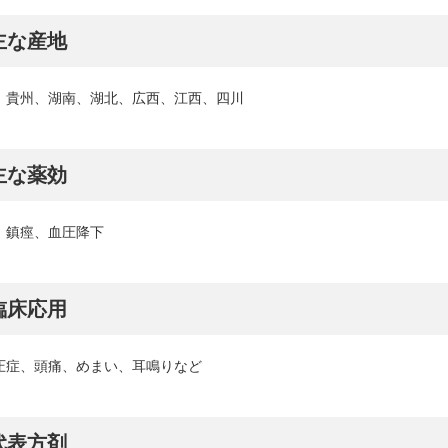
主な産地
、貴州、湖南、湖北、広西、江西、四川
主な薬効
、鎮痙、血圧降下
臨床応用
圧症、頭痛、めまい、耳鳴りなど
代表方剤