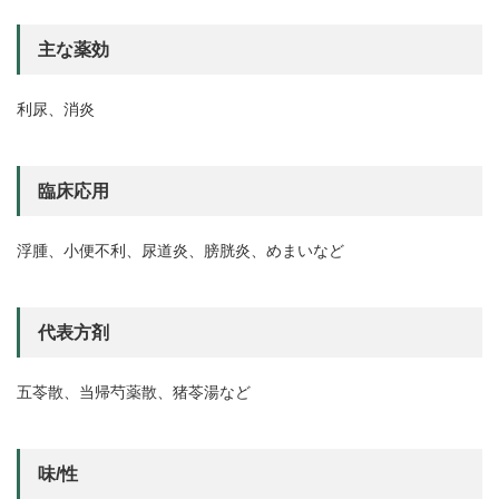
主な薬効
利尿、消炎
臨床応用
浮腫、小便不利、尿道炎、膀胱炎、めまいなど
代表方剤
五苓散、当帰芍薬散、猪苓湯など
味/性