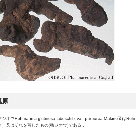
基原
オウRehmannia glutinosa Liboschitz var. purpurea Makino又はRehm
ウ）又はそれを蒸したもの(熟ジオウ)である．