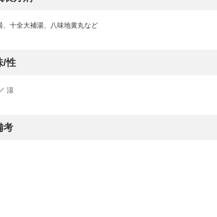
湯、十全大補湯、八味地黄丸など
味/性
／ 涼
備考