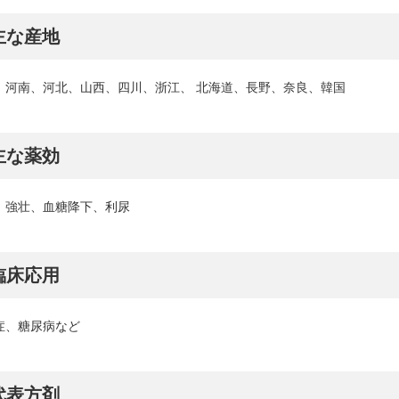
主な産地
、河南、河北、山西、四川、浙江、 北海道、長野、奈良、韓国
主な薬効
、強壮、血糖降下、利尿
臨床応用
症、糖尿病など
代表方剤