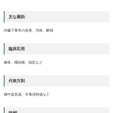
主な薬効
内臓下垂等の改善、消炎、解熱
臨床応用
麻疹、咽頭痛、脱肛など
代表方剤
補中益気湯、辛夷清肺湯など
味/性