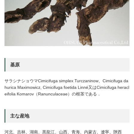
基原
サラシナショウマCimicifuga simplex Turczaninow、Cimicifuga da
hurica Maximowicz, Cimicifuga foetida Linné又はCimicifuga heracl
eifolia Komarov（Ranunculaceae）の根茎である．
主な産地
河北、吉林、湖南、黒龍江、山西、青海、内蒙古、遼寧、陝西