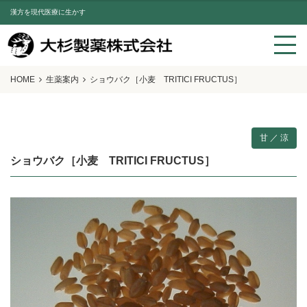
漢方を現代医療に生かす
HOME
生薬案内
ショウバク［小麦 TRITICI FRUCTUS］
甘 ／ 涼
ショウバク［小麦 TRITICI FRUCTUS］