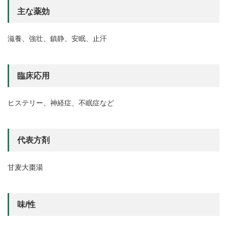
主な薬効
滋養、強壮、鎮静、安眠、止汗
臨床応用
ヒステリー、神経症、不眠症など
代表方剤
甘麦大棗湯
味/性