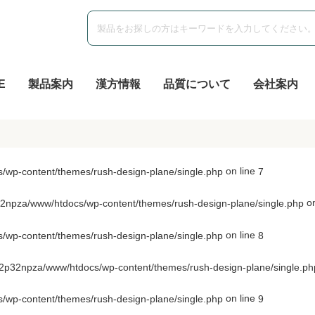
E
製品案内
漢方情報
品質について
会社案内
on line
wp-content/themes/rush-design-plane/single.php
7
on
npza/www/htdocs/wp-content/themes/rush-design-plane/single.php
on line
wp-content/themes/rush-design-plane/single.php
8
p32npza/www/htdocs/wp-content/themes/rush-design-plane/single.ph
on line
wp-content/themes/rush-design-plane/single.php
9