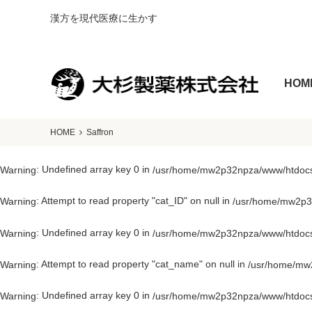
漢方を現代医療に生かす
HOM
HOME
Saffron
: Undefined array key 0 in
Warning
/usr/home/mw2p32npza/www/htdocs/
: Attempt to read property "cat_ID" on null in
Warning
/usr/home/mw2p32
: Undefined array key 0 in
Warning
/usr/home/mw2p32npza/www/htdocs/
: Attempt to read property "cat_name" on null in
Warning
/usr/home/mw2
: Undefined array key 0 in
Warning
/usr/home/mw2p32npza/www/htdocs/