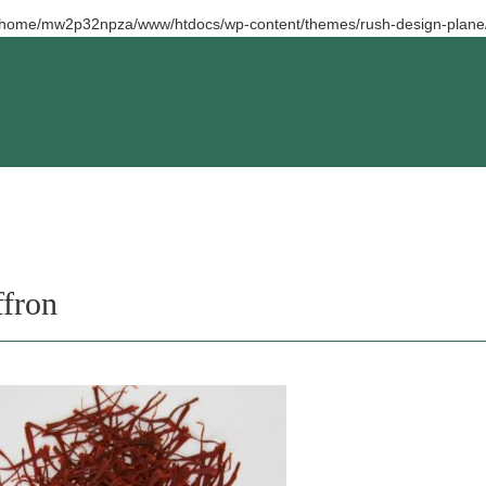
/home/mw2p32npza/www/htdocs/wp-content/themes/rush-design-plane/
ffron