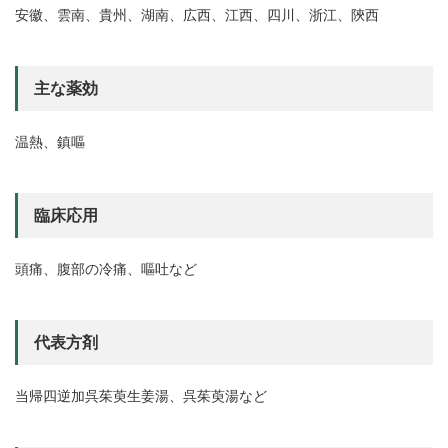
安徽、雲南、貴州、湖南、広西、江西、四川、浙江、陝西
主な薬効
温熱、鎮嘔
臨床応用
頭痛、腹部の冷痛、嘔吐など
代表方剤
当帰四逆加呉茱萸生姜湯、呉茱萸湯など