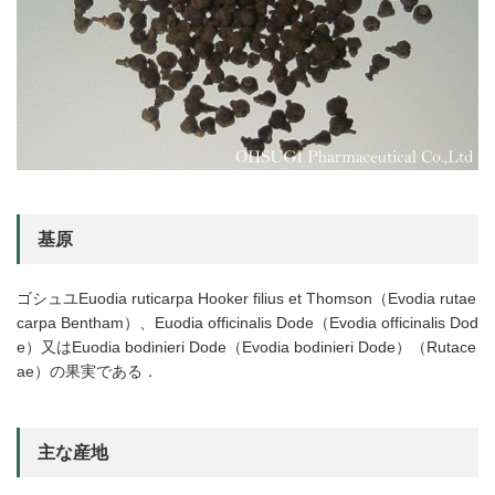
基原
ゴシュユEuodia ruticarpa Hooker filius et Thomson（Evodia rutae
carpa Bentham）、Euodia officinalis Dode（Evodia officinalis Dod
e）又はEuodia bodinieri Dode（Evodia bodinieri Dode）（Rutace
ae）の果実である．
主な産地