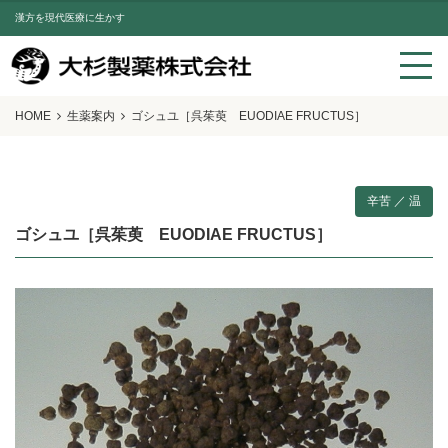
漢方を現代医療に生かす
HOME
生薬案内
ゴシュユ［呉茱萸 EUODIAE FRUCTUS］
辛苦 ／ 温
ゴシュユ［呉茱萸 EUODIAE FRUCTUS］