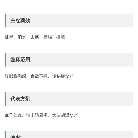
主な薬効
健胃、消炎、去痰、整腸、排膿
臨床応用
腹部膨満感、食欲不振、便秘症など
代表方剤
麻子仁丸、清上防風湯、大柴胡湯など
味/性