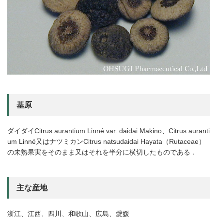
基原
ダイダイCitrus aurantium Linné var. daidai Makino、Citrus auranti
um Linné又はナツミカンCitrus natsudaidai Hayata（Rutaceae）
の未熟果実をそのまま又はそれを半分に横切したものである．
主な産地
浙江、江西、四川、和歌山、広島、愛媛